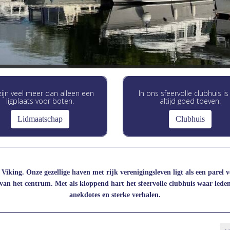
ijn veel meer dan alleen een
In ons sfeervolle clubhuis is
ligplaats voor boten.
altijd goed toeven.
Lidmaatschap
Clubhuis
king. Onze gezellige haven met rijk verenigingsleven ligt als een parel 
an het centrum. Met als kloppend hart het sfeervolle clubhuis waar lede
anekdotes en sterke verhalen.