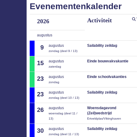
Evenementenkalender
Activiteit
2026
augustus
augustus
Sailability zeildag
9
zondag (deel 9 / 13)
augustus
Einde bouwvakvakantie
15
zaterdag
augustus
Einde schoolvakanties
23
zondag
augustus
Sailability zeildag
23
zondag (deel 10 / 13)
augustus
Woensdagavond
26
(Zeil)wedstrijd
woensdag (deel 11 /
13)
Ertveldplas/Vikinghaven
augustus
Sailability zeildag
30
zondag (deel 11 / 13)