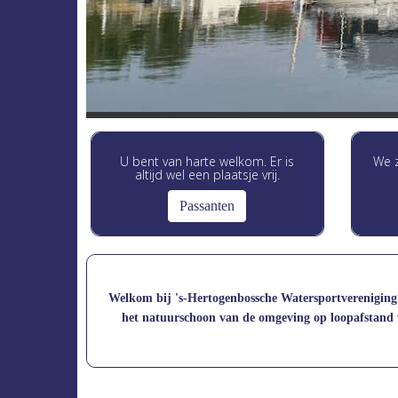
U bent van harte welkom. Er is
We z
altijd wel een plaatsje vrij.
Passanten
Welkom bij 's-Hertogenbossche Watersportvereniging Vi
het natuurschoon van de omgeving op loopafstand v